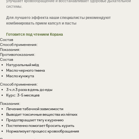
улучшает кровообращение и восстанавливает здоровье дыхательной
системы.
Для лучшего эффекта наши специалисты рекомендуют
комбинировать прием капсул и пасты
Готовится под чтением Корана
Состав
Способ применения:
Показания:
Противопоказания:
Состав
Натуральный мёд
Масло черного тмина
Масло кунжута
Способ применения:
3 ч.л 3 раза в день до еды
Курс: 3-5 месяцев
Показания:
Лечение табачной зависимости
Выводит токсичные вещества из лёгких
Предотвращает тягу к курению
Постепенно помогает бросить курить
Нормализует процесс кровообращения