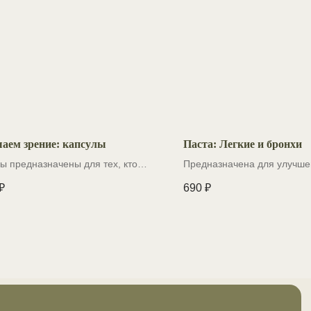
аем зрение: капсулы
Паста: Легкие и бронхи
ы предназначены для тех, кто
Предназначена для улучше
аказ,
вает зрительную усталость и
здоровья дыхательной сис
₽
690
₽
атуральное средство для
 приему
жки здоровья глаз
ос?
емя.