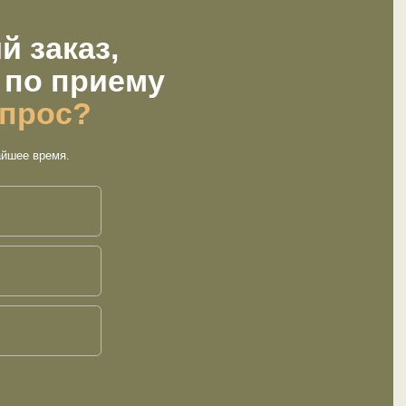
ателю
Контакты
ИП Ашурлаев Салман Камилович
ИНН 054403387381
г товаров
ОГРНИП 321057100075240
 и предложения
вка
sunnamedd
8 928 800 
звонок с 9 до 18 по