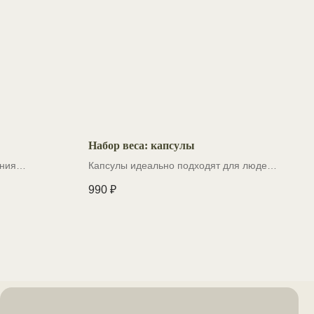
Набор веса: капсулы
ния
Капсулы идеально подходят для людей,
темы
стремящихся улучшить свой аппетит и
990
₽
увеличить массу тела естественным
путем