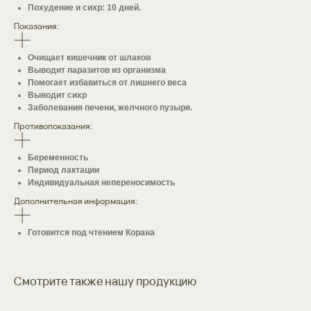
Похудение и сихр: 10 дней.
Показания:
Очищает кишечник от шлаков
Выводит паразитов из организма
Помогает избавиться от лишнего веса
Выводит сихр
Заболевания печени, желчного пузыря.
Противопоказания:
Беременность
Период лактации
Индивидуальная непереносимость
задать вопрос
Дополнительная информация:
Хотите сделать оптовый
Готовится под чтением Корана
заказ,
проконсультироваться
по приему добавок,
или
Смотрите также нашу продукцию
задать вопрос?