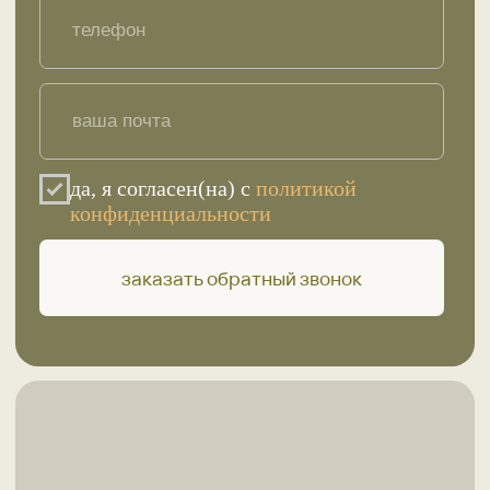
Каталог товаров
Акции и предложения
Доставка
Контакты
sunnameddag@mail.ru
8 928 800 9696
8 928 536 6717
звонок с 9 до 18 по Мск
ИП Ашурлаев Салман Камилович
ИНН 054403387381
ОГРНИП 321057100075240
© SUNNAMED. Все права защищены
Политика конфиденциальности
Автор сайта