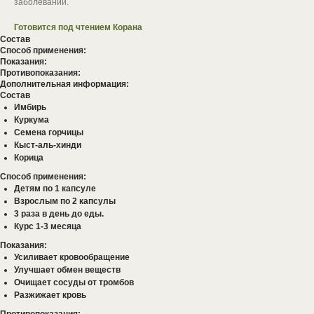
заболеваний.
Готовится под чтением Корана
Состав
Способ применения:
Показания:
Противопоказания:
Дополнительная информация:
Состав
Имбирь
Куркума
Семена горчицы
Кыст-аль-хинди
Корица
Способ применения:
Детям по 1 капсуле
Взрослым по 2 капсулы
3 раза в день до еды.
Курс 1-3 месяца
Показания:
Усиливает кровообращение
Улучшает обмен веществ
Очищает сосуды от тромбов
Разжижает кровь