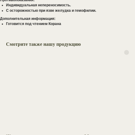
Противопоказания:
Индивидуальная непереносимость.
С осторожностью при язве желудка и гемофилии.
Дополнительная информация:
Готовится под чтением Корана
задать вопрос
Хотите сделать
оптовый заказ,
Смотрите также нашу продукцию
проконсультироваться
по приему добавок,
или
задать вопрос?
Оставьте свои данные, и наш
менеджер свяжется с вами в
ближайшее время.