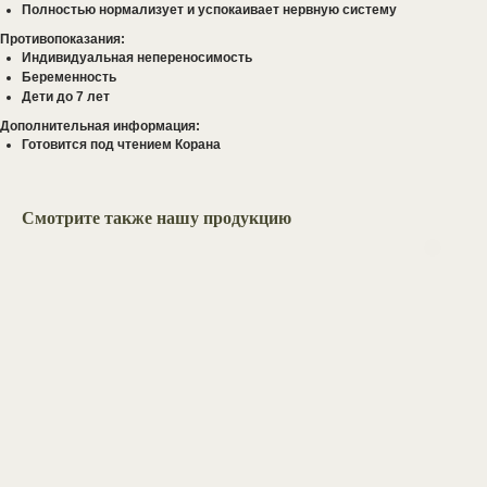
Полностью нормализует и успокаивает нервную систему
Противопоказания:
Индивидуальная непереносимость
Беременность
Дети до 7 лет
Дополнительная информация:
задать вопрос
Готовится под чтением Корана
Хотите сделать
оптовый заказ,
Смотрите также нашу продукцию
проконсультироваться
по приему добавок,
или
задать вопрос?
Оставьте свои данные, и наш
менеджер свяжется с вами в
ближайшее время.