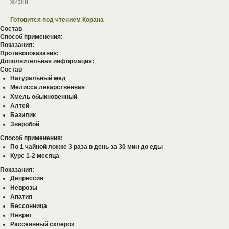
жизни.
Готовится под чтением Корана
Состав
Способ применения:
Показания:
Противопоказания:
Дополнительная информация:
Состав
Натуральный мёд
Мелисса лекарственная
Хмель обыкновенный
Алтей
Базилик
Зверобой
Способ применения:
По 1 чайной ложке 3 раза в день за 30 мин до еды
Курс 1-2 месяца
Показания:
Депрессия
Неврозы
Апатия
Бессонница
Неврит
Рассеянный склероз