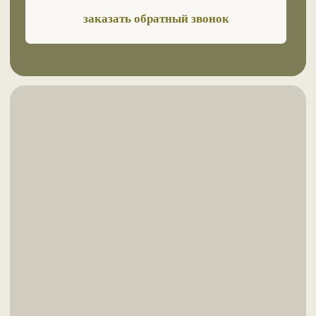
sunnameddag@mail.ru
8 928 800 9696
8 928 536 6717
звонок с 9 до 18 по Мск
ИП Ашурлаев Салман Камилович
ИНН 054403387381
ОГРНИП 321057100075240
© SUNNAMED. Все права защищены
Политика конфиденциальности
Автор сайта