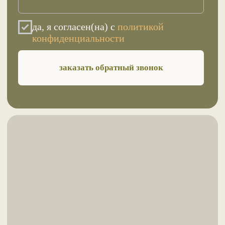
Контакты
sunnameddag@mail.ru
8 928 800 9696
8 928 536 6717
звонок с 9 до 18 по Мск
ИП Ашурлаев Салман Камилович
ИНН 054403387381
ОГРНИП 321057100075240
© SUNNAMED. Все права защищены
Политика конфиденциальности
Автор сайта