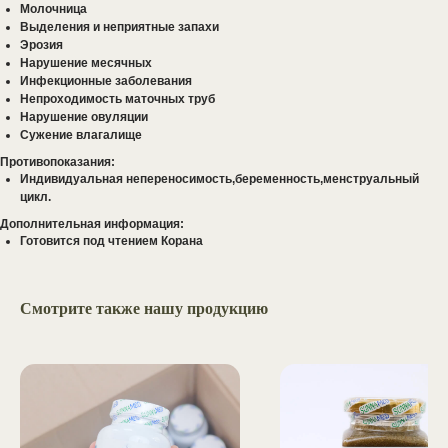
Молочница
Выделения и неприятные запахи
Эрозия
Нарушение месячных
Инфекционные заболевания
Непроходимость маточных труб
Нарушение овуляции
Сужение влагалище
Противопоказания:
Индивидуальная непереносимость,беременность,менструальный
задать вопрос
цикл.
Дополнительная информация:
Хотите сделать
Готовится под чтением Корана
оптовый заказ,
проконсультироваться
Смотрите также нашу продукцию
по приему добавок,
или
задать вопрос?
Оставьте свои данные, и наш
менеджер свяжется с вами в
ближайшее время.