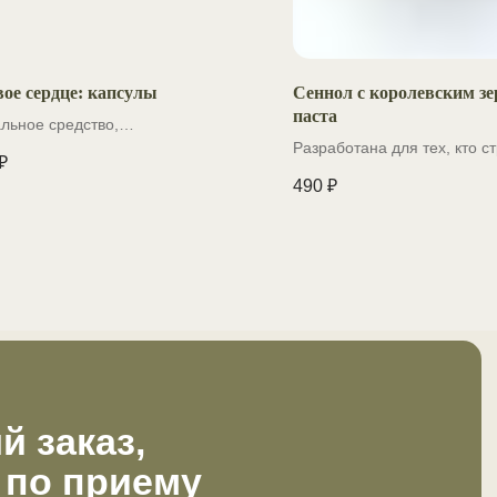
вое сердце: капсулы
Сеннол с королевским з
паста
льное средство,
лизированно разработанное для
Разработана для тех, кто с
₽
жки сердечно-сосудистой
улучшить своё здоровье че
аказ,
490
₽
мы
детоксикацию
 приему
ос?
емя.