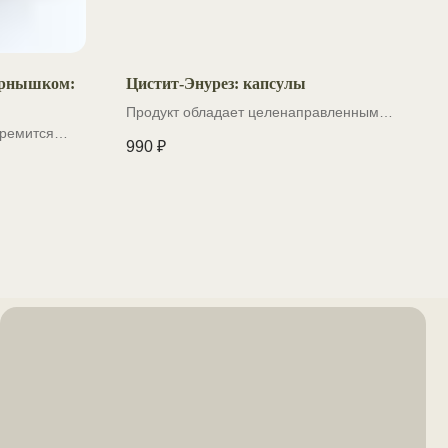
ернышком:
Цистит-Энурез: капсулы
Продукт обладает целенаправленным
тремится
противовоспалительным и
990
₽
рез глубокую
антибактериальным действием