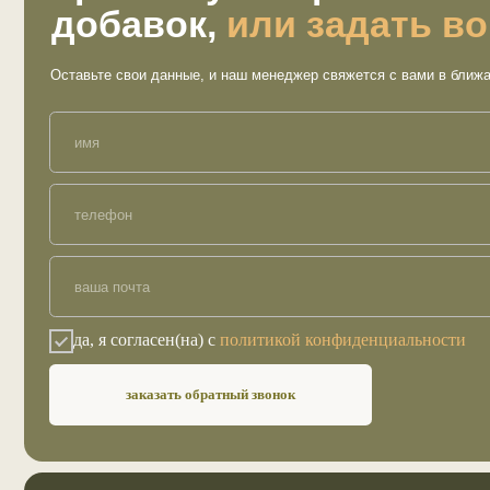
да, я согласен(на) с
политикой конфиденциальности
заказать обратный звонок
Меню
Покуп
Ответы на вопросы
Катало
Сертификаты
Акции
Отзывы
Доста
Стать партнером
© SUNNAMED. Все права защищены
Полит
Автор 