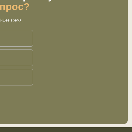
ателю
Контакты
ИП Ашурлаев Салман Камилович
ИНН 054403387381
г товаров
ОГРНИП 321057100075240
 и предложения
вка
sunnamedd
8 928 800 
звонок с 9 до 18 по
ика конфиденциальности
сайта