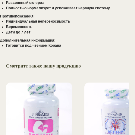
Рассеянный склероз
Полностью нормализует и успокаивает нервную систему
Противопоказания:
Индивидуальная непереносимость
Беременность
Дети до 7 лет
задать вопрос
Дополнительная информация:
Готовится под чтением Корана
Хотите сделать
оптовый заказ,
Смотрите также нашу продукцию
проконсультироваться
по приему добавок,
или
задать вопрос?
Оставьте свои данные, и наш
менеджер свяжется с вами в
ближайшее время.