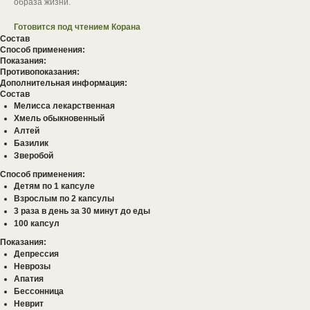
образа жизни.
Готовится под чтением Корана
Состав
Способ применения:
Показания:
Противопоказания:
Дополнительная информация:
Состав
Мелисса лекарственная
Хмель обыкновенный
Алтей
Базилик
Зверобой
Способ применения:
Детям по 1 капсуле
Взрослым по 2 капсулы
3 раза в день за 30 минут до еды
100 капсул
Показания:
Депрессия
Неврозы
Апатия
Бессонница
Неврит