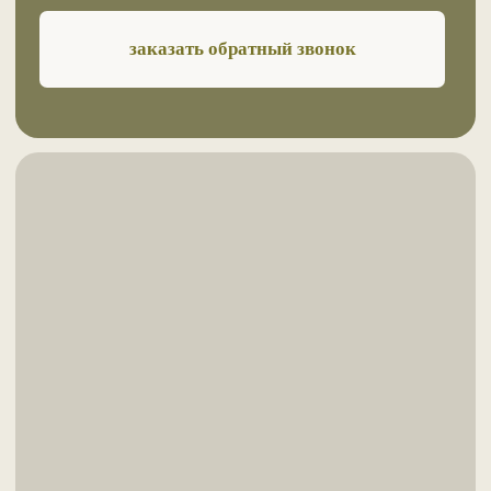
sunnameddag@mail.ru
8 928 800 9696
8 928 536 6717
звонок с 9 до 18 по Мск
ИП Ашурлаев Салман Камилович
ИНН 054403387381
ОГРНИП 321057100075240
© SUNNAMED. Все права защищены
Политика конфиденциальности
Автор сайта